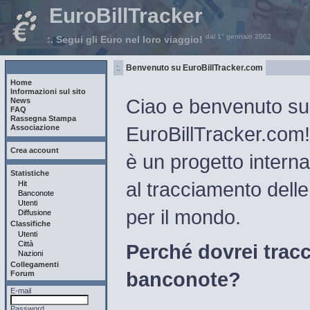
EuroBillTracker
dal 1° gennaio 2002
:. Segui gli Euro nel loro viaggio!
:.
Benvenuto su EuroBillTracker.com
Home
Informazioni sul sito
Ciao e benvenuto sul
News
FAQ
Rassegna Stampa
EuroBillTracker.com!
Associazione
Crea account
è un progetto interna
Statistiche
al tracciamento dell
Hit
Banconote
Utenti
per il mondo.
Diffusione
Classifiche
Utenti
Città
Perché dovrei tracc
Nazioni
Collegamenti
banconote?
Forum
E-mail
Password