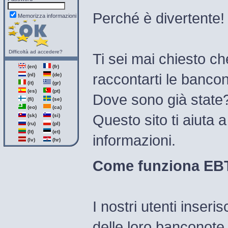
Perché è divertente!
Memorizza informazioni
Difficoltà ad accedere?
Ti sei mai chiesto ch
(en)
(fr)
raccontarti le bancon
(nl)
(de)
(it)
(gr)
(es)
(pt)
Dove sono già stat
(fi)
(se)
(eo)
(ca)
Questo sito ti aiuta 
(sk)
(si)
(ru)
(pl)
(lt)
(et)
informazioni.
(lv)
(hr)
Come funziona EB
I nostri utenti inseri
delle loro banconote